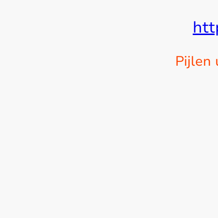
ht
Pijlen
Dartshop Emmen is onderd