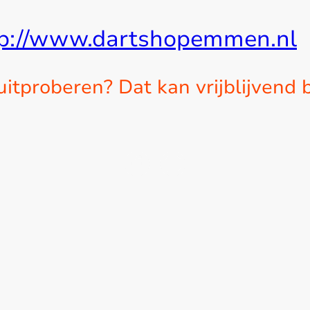
tp://www.dartshopemmen.nl
 uitproberen? Dat kan vrijblijvend b
eel van de categorie Sport & Spel van Oost Werkk
©Auteursrecht. Alle rechten voorbehouden.